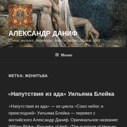
Перейти
к
содержимому
АЛЕКСАНДР ДАНИФ
Стихи, музыка, переводы, тексты песен, статьи, блог
Меню
МЕТКА:
ЖЕНИТЬБА
«Напутствия из ада» Уильяма Блейка
ОПУБЛИКОВАНО
«Напутствия из ада» — из цикла «Союз небес и
преисподней» Уильяма Блейка — перевел с
английского Александр Даниф. Оригинальное название:
William Blake «Proverbs of Hell» (The marriage of Heaven