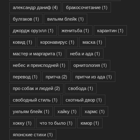
александр даниф
(4)
бракосочетание
(1)
булгаков
(1)
вильям блейк
(1)
джордж оруэлл
(1)
женитьба
(1)
карантин
(1)
ковид
(1)
коронавирус
(1)
маска
(1)
мастер и маргарита
(1)
неба и ада
(1)
небес и преисподней
(1)
орнитология
(1)
перевод
(1)
притча
(2)
притчи из ада
(1)
про собак и людей
(2)
свобода
(1)
свободный стиль
(1)
скотный двор
(1)
уильям блейк
(1)
хайку
(1)
хармс
(1)
хокку
(1)
что то было
(1)
юмор
(1)
японские стихи
(1)