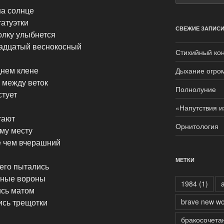
на солнце
атуэтки
СВЕЖИЕ ЗАПИС
олку улыбнется
вадцатый веснокосный
Стихийный кон
днем клене
Дыхание огро
 между веток
Полнолуние
стует
«Напутствия и
тают
Орнитология
ому месту
е чем вчерашний
МЕТКИ
 его пытались
рные вороны
1984
(1)
ись матом
ись трещотки
brave new wo
бракосочета