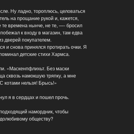
ле. Ну ладно, тороплюсь, целоваться
тель на прощание рукой и, кажется,
 те времена нынче, не те, —- бросил
 побежал к входу в магазин, там едва
из дверей покупателем.
я и снова принялся протирать очки. Я
поминал детские стихи Хармса.
или. «Маскенпфлихьт. Без маски
ца сквозь намокшую тряпку, а мне
С котами нельзя! Брысь!»
нул я в сердцах и пошел прочь.
 подходящий намордник, чтобы
бодолюбивому обществу?