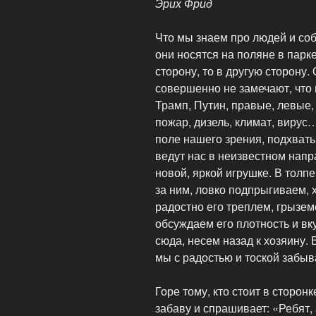
Эрих Фрид
Что мы знаем про людей и соб
они носятся на поляне в парк
сторону, то в другую сторону.
совершенно не замечают, что п
Трамп, Путин, правые, левые,
пожар, дизель, климат, вирус
поле нашего зрения, подхва
ведут нас в неизвестном напр
новой, яркой игрушке. В толп
за ним, ловко подпрыгиваем, х
радостно его треплем, грызем
обсуждаем его плотность и вк
сюда, несем назад к хозяину. 
мы с радостью и тоской забы
Горе тому, кто стоит в сторон
забаву и спрашивает: «Ребят, 