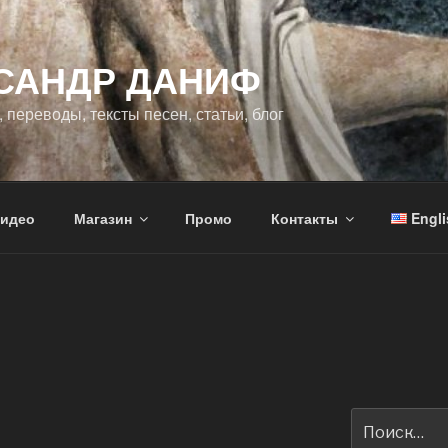
САНДР ДАНИФ
 переводы, тексты песен, статьи, блог
идео
Магазин
Промо
Контакты
Engli
Искать: