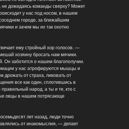
е, не дожидаясь команды сверху? Может
происходит у нас под носом, в нашем
 соседнем городе, за ближайшим
мячики и зачем мы их так охотно
вечает ему стройный хор голосов. —
 мешай хозяину бросать нам мячики.
 Он заботится о нашем благополучии.
рмации у нас атрофируются мышцы и
м дрожать от страха, ликовать от
ущения все как один, сплотившись в
правильный народ, а ты и те, кто с
вые овцы в нашем потрясающе
восемьдесят лет назад, люди точно
бавлялись от инакомыслия, — делает