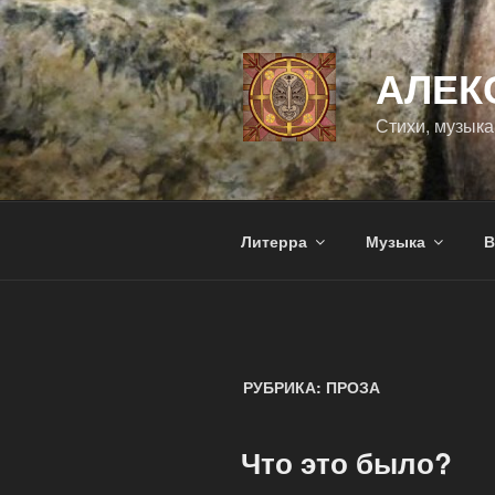
Перейти
к
содержимому
АЛЕК
Стихи, музыка,
Литерра
Музыка
В
РУБРИКА:
ПРОЗА
ОПУБЛИКОВАНО
Что это было?