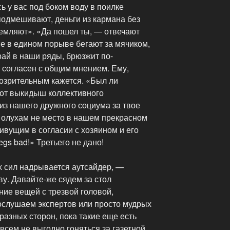
ь у вас под боком воду в поилке
подмешивают, деньги из кармана без
емляют». «Да пошел ты, — отвечают
все в едином порыве бегают за мячиком,
рай в наши ряды, брюзжит по-
е согласен с общим мнением. Ему,
дозрительным кажется. «Был ли
тот выкидыш коллективного
из нашего дружного социума за твое
 олухам не место в нашем прекрасном
ивущим в согласии с хозяином и его
legs bad!» Третьего не дано!
х сил надрывается аутсайдер, —
ву. Давайте-же сядем за стол
ние вещей с трезвой головой,
ослушаем экспертов или просто мудрых
азных сторон, пока такие еще есть
всем не выгодно гоняться за газетной