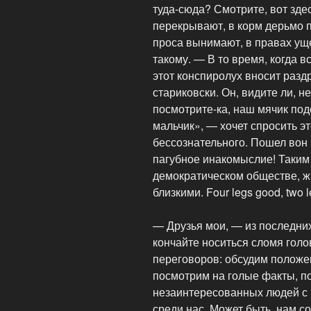
туда-сюда? Смотрите, вот здес
перекрывают, в корм дерьмо 
проса вынимают, в правах ущ
такому. — В то время, когда 
этот конспиролух вносит разд
стариковски. Он, видите ли, н
посмотрите-ка, наш мячик по
мальчик», — хочет спросить э
бессознательного. Пошел вон 
пагубное инакомыслие! Таким
демократическом обществе, ж
близкими. Four legs good, two 
— Друзья мои, — из последни
кончайте носиться сломя голо
переговоров: обсудим положе
посмотрим на голые факты, п
незаинтересованных людей с р
среди нас. Может быть, нам со