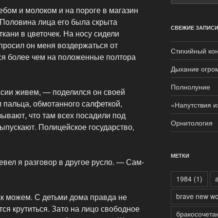
ебом и молоком и на пороге в магазин
 Половина лица его была скрыта
СВЕЖИЕ ЗАПИС
ткани в цветочек. На носу сидели
просил он меня воздержаться от
Стихийный кон
ся более чем на положенные полтора
Дыхание огро
Полнолуние
ссии живем, — поделился он своей
 пальца, обмотанного салфеткой,
«Напутствия и
зывают, что там всех посадили под
Орнитология
выпускают. Полицейское государство,
МЕТКИ
евел я разговор в другое русло. — Сам-
1984
(1)
ак можем. С детьми дома правда не
brave new wo
ся крутиться. Зато на лицо свободное
бракосочета