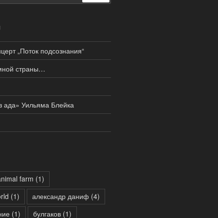
И
церт „Поток подсознания“
мной страны…
з ада» Уильяма Блейка
animal farm
(1)
rld
(1)
александр даниф
(4)
ние
(1)
булгаков
(1)