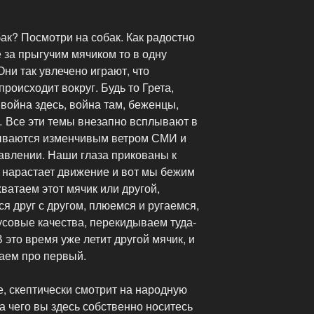
ак? Посмотри на собак. Как радостно
е за прыгучим мячиком то в одну
 Они так увлечено играют, что
роисходит вокруг. Будь то Грета,
 война здесь, война там, беженцы,
… Все эти темы внезапно всплывают в
тываются изменчивым ветром СМИ и
авлении. Наши глаза прикованы к
е нарастает движение и вот мы бежим
ватаем этот мячик или другой,
ся друг с другом, плюемся и ругаемся,
усовые качества, перекидываем туда-
В это время уже летит другой мячик, и
ваем про первый.
ке, скептически смотрит на народную
а чего вы здесь собственно носитесь