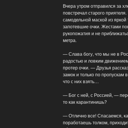
Вчера утром отправился за хл
повстречал старого приятеля.
самодельной маской из яркой 
запотевшие очки. Жестами по
рукопожатия и не приближать
метра.
— Слава богу, что мы не в Ро
радостью и ловким движением
протер очки. — Друзья расска
замок и только по пропускам 
что с них взять…
— Бог с ней, с Россией, — пер
то как карантинишь?
— Отлично все! Спасаемся, к
поработаешь толком, приходит