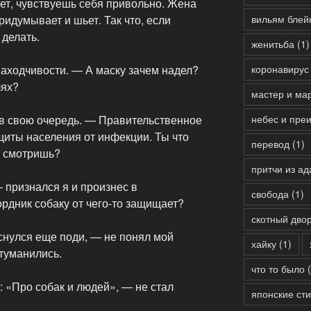
ет, чувствуешь себя привольно. Жена
ридумывает и шьет. Так что, если
вильям блей
 делать.
женитьба
(1)
находчивости. — А маску зачем надел?
коронавирус
лях?
мастер и ма
 в свою очередь. — Правительственное
небес и пре
иты населения от инфекции. Ты что
перевод
(1)
е смотришь?
притчи из ад
— признался я и произнес в
свобода
(1)
рдник собаку от чего-то защищает?
скотный дво
снулся еще поди, — не понял мой
хайку
(1)
атуманились.
что то было
(
: «Про собак и людей», — не стал
японские ст