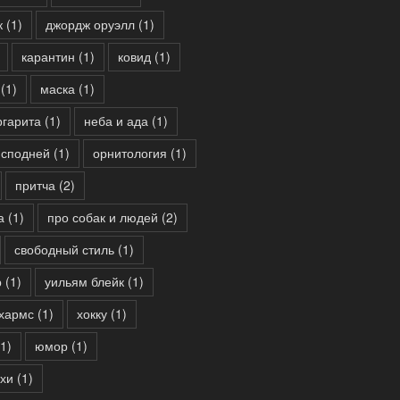
к
(1)
джордж оруэлл
(1)
карантин
(1)
ковид
(1)
(1)
маска
(1)
ргарита
(1)
неба и ада
(1)
исподней
(1)
орнитология
(1)
притча
(2)
а
(1)
про собак и людей
(2)
свободный стиль
(1)
р
(1)
уильям блейк
(1)
хармс
(1)
хокку
(1)
1)
юмор
(1)
ихи
(1)