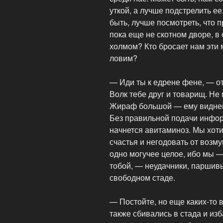
уткой, а лучше подстрелить е
быть, лучше посмотреть, что 
пока еще не скотном дворе, в
холмом? Кто бросает нам эти 
ловим?
— Иди ты к едрене фене, — от
Волк тебе друг и товарищ. Не
Жираф большой — ему видней.
Без правильной подачи инфо
начнется авитаминоз. Мы хоти
счастья и негодовать от возм
одно могучее целое, ибо мы — 
тобой, — неудачники, парши
свободном стаде.
— Постойте, но еще каких-то 
также сбивались в стада и из