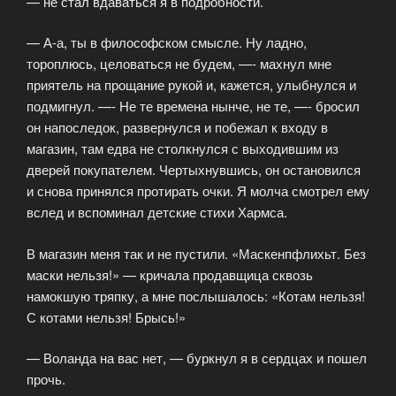
— не стал вдаваться я в подробности.
— А-а, ты в философском смысле. Ну ладно,
тороплюсь, целоваться не будем, —- махнул мне
приятель на прощание рукой и, кажется, улыбнулся и
подмигнул. —- Не те времена нынче, не те, —- бросил
он напоследок, развернулся и побежал к входу в
магазин, там едва не столкнулся с выходившим из
дверей покупателем. Чертыхнувшись, он остановился
и снова принялся протирать очки. Я молча смотрел ему
вслед и вспоминал детские стихи Хармса.
В магазин меня так и не пустили. «Маскенпфлихьт. Без
маски нельзя!» — кричала продавщица сквозь
намокшую тряпку, а мне послышалось: «Котам нельзя!
С котами нельзя! Брысь!»
— Воланда на вас нет, — буркнул я в сердцах и пошел
прочь.