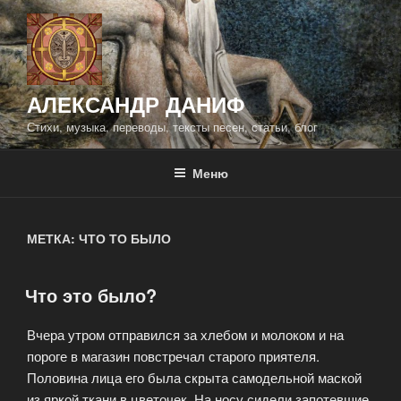
Перейти
к
содержимому
АЛЕКСАНДР ДАНИФ
Стихи, музыка, переводы, тексты песен, статьи, блог
Меню
МЕТКА:
ЧТО ТО БЫЛО
Что это было?
ОПУБЛИКОВАНО
Вчера утром отправился за хлебом и молоком и на
пороге в магазин повстречал старого приятеля.
Половина лица его была скрыта самодельной маской
из яркой ткани в цветочек. На носу сидели запотевшие