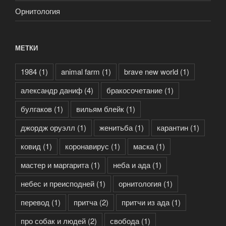
Орнитология
МЕТКИ
1984
(1)
animal farm
(1)
brave new world
(1)
александр даниф
(4)
бракосочетание
(1)
булгаков
(1)
вильям блейк
(1)
джордж оруэлл
(1)
женитьба
(1)
карантин
(1)
ковид
(1)
коронавирус
(1)
маска
(1)
мастер и маргарита
(1)
неба и ада
(1)
небес и преисподней
(1)
орнитология
(1)
перевод
(1)
притча
(2)
притчи из ада
(1)
про собак и людей
(2)
свобода
(1)