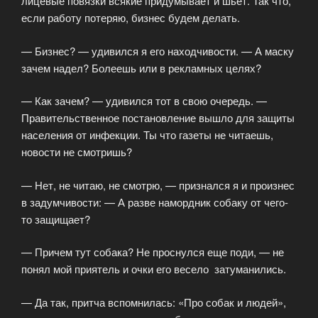
лицевые повязки всякие придумывает и шьет. Так что,
если работу потеряю, бизнес будем делать.
— Бизнес? — удивился я его находчивости. — А маску
зачем надел? Болеешь или в рекламных целях?
— Как зачем? — удивился тот в свою очередь. —
Правительственное постановление вышло для защиты
населения от инфекции. Ты что газеты не читаешь,
новости не смотришь?
— Нет, не читаю, не смотрю, — признался я и произнес
в задумчивости: — А разве намордник собаку от чего-
то защищает?
— Причем тут собака? Не проснулся еще поди, — не
понял мой приятель и очки его весело затуманились.
— Да так, притча вспомнилась: «Про собак и людей»,