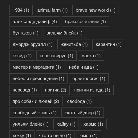
1984
(1)
animal farm
(1)
brave new world
(1)
александр даниф
(4)
бракосочетание
(1)
булгаков
(1)
вильям блейк
(1)
джордж оруэлл
(1)
женитьба
(1)
карантин
(1)
ковид
(1)
коронавирус
(1)
маска
(1)
мастер и маргарита
(1)
неба и ада
(1)
небес и преисподней
(1)
орнитология
(1)
перевод
(1)
притча
(2)
притчи из ада
(1)
про собак и людей
(2)
свобода
(1)
свободный стиль
(1)
скотный двор
(1)
уильям блейк
(1)
хайку
(1)
хармс
(1)
хокку
(1)
что то было
(1)
юмор
(1)