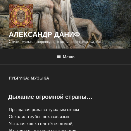
Перейти
к
содержимому
АЛЕКСАНДР ДАНИФ
Стихи, музыка, переводы, тексты песен, статьи, блог
Меню
РУБРИКА:
МУЗЫКА
Дыхание огромной страны…
ОПУБЛИКОВАНО
Прыщавая рожа за тусклым окном
Оскалила зубы, показав язык.
Усталая кошка плетётся домой,
И я так рад, что еще остался жив.