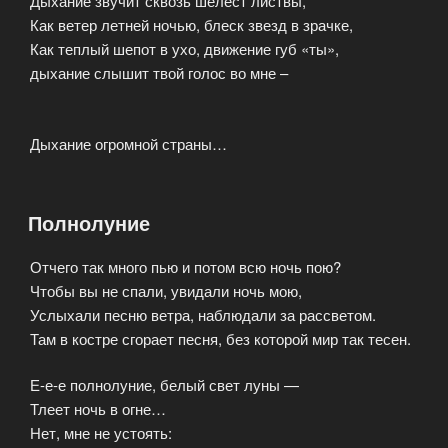
Дыхание звучит сквозь шелест листвы,
Как ветер летней ночью, блеск звезд в зрачке,
Как теплый шепот в ухо, движение губ «ты»,
дыхание слышит твой голос во мне –
Дыхание огромной страны…
Полнолуние
ОПУБЛИКОВАНО
Отчего так много пью и потом всю ночь пою?
Чтобы вы не спали, увидали ночь мою,
Услыхали песню ветра, наблюдали за рассветом.
Там в костре сгорает песня, без которой мир так тесен.
Е-е-е полнолуние, белый свет луны —
Тлеет ночь в огне…
Нет, мне не устоять: